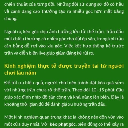
chiến thuật của từng đội. Những đội sử dụng sơ đồ có hậu
vệ cánh dâng cao thường tạo ra nhiều góc hơn mặt bằng
chung.
Ngoài ra, kèo góc chịu ảnh hưởng lớn từ thế trận. Trận đấu
một chiều thường có nhiều góc cho đội ép sân, trong khi trận
cân bằng dễ rơi vào xỉu góc. Việc kết hợp thống kê trước
trận và diễn biến live giúp giảm đáng kể rủi ro.
Kinh nghiệm thực tế được truyền tai từ người
chơi lâu năm
Để tối ưu hiệu quả, người chơi nên tránh đặt kèo quá sớm
với những trận chưa rõ thế trận. Theo dõi 10–15 phút đầu
giúp xác định nhịp độ tấn công và khả năng lên biên. Đây là
khoảng thời gian đủ để đánh giá xu hướng trận đấu.
Một kinh nghiệm quan trọng khác là không nên dồn vốn vào
một cửa duy nhất. Với
kèo phạt góc
, biến động có thể xảy ra