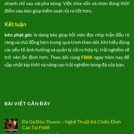
nhanh chỉ sau vài pha bóng. Việc chia vốn và chọn đúng thời
điểm vào kèo giúp kiểm soát rủi ro tốt hơn.
Kết luận
kèo phạt góc
là dạng kèo giúp hội viên đọc nhịp trận đấu rõ
ràng và chủ động hơn trong quá trình theo dõi. Khi hiểu đúng
các yếu tố ảnh hưởng và quản lý rủi ro hợp lý, trải nghiệm sẽ
trở nên ổn định hơn. Theo dõi cùng
FB88
ngay hôm nay để
cập nhật kịp thời và nâng cao trải nghiệm bóng đá của bạn.
BÀI VIẾT GẦN ĐÂY
Đá Gà Đòn Thomo – Nghệ Thuật Kê Chiến Đỉnh
Cao Tại Fb88