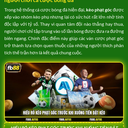
Trong hệ thống cá cược bóng đá hiện đại,
kèo phạt góc
được
xếp vào nhóm kèo phụ nhưng lại có sức hút rất lớn nhờ tính
độc lập với tỷ số. Thay vì quan tâm đội nào thắng hay thua,
người chơi chỉ tập trung vào số lần bóng được đưa ra đường
biên ngang. Chính đặc điểm này giúp các ván cược phạt góc
trở thành lựa chọn quen thuộc của những người thích phân
tích thế trận hơn là kết quả chung cuộc.
HIỂU RÕ KÈO PHẠT GÓC TRƯỚC KHI XUỐNG TIỀN ĐẶT