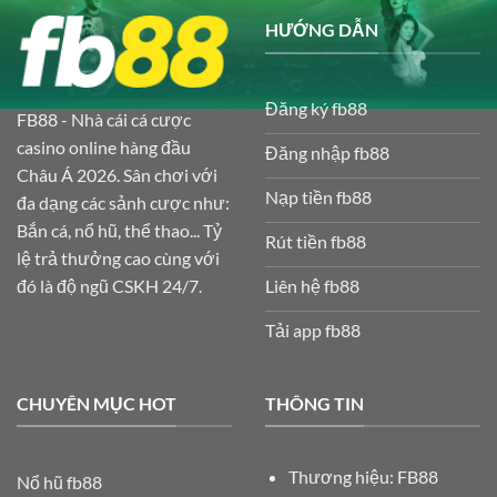
Thomo
Phục
HƯỚNG DẪN
Sòng
Bài
FB88
Đăng ký fb88
FB88 - Nhà cái cá cược
casino online hàng đầu
Đăng nhập fb88
Châu Á 2026. Sân chơi với
Nạp tiền fb88
đa dạng các sảnh cược như:
Bắn cá, nổ hũ, thể thao... Tỷ
Rút tiền fb88
lệ trả thưởng cao cùng với
đó là độ ngũ CSKH 24/7.
Liên hệ fb88
Tải app fb88
CHUYÊN MỤC HOT
THÔNG TIN
Thương hiệu: FB88
Nổ hũ fb88