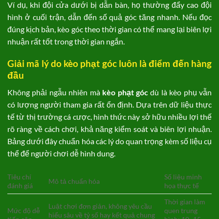
Ví dụ, khi đội cửa dưới bị dẫn bàn, họ thường đẩy cao đội
hình ở cuối trận, dẫn đến số quả góc tăng nhanh. Nếu đọc
đúng kịch bản, kèo góc theo thời gian có thể mang lại biên lợi
nhuận rất tốt trong thời gian ngắn.
Giải mã lý do kèo phạt góc luôn là điểm đến hàng
đầu
Không phải ngẫu nhiên mà
kèo phạt góc
dù là kèo phụ vẫn
có lượng người tham gia rất ổn định. Dựa trên dữ liệu thực
tế từ thị trường cá cược, hình thức này sở hữu nhiều lợi thế
rõ ràng về cách chơi, khả năng kiểm soát và biên lợi nhuận.
Bảng dưới đây chuẩn hóa các lý do quan trọng kèm số liệu cụ
thể để người chơi dễ hình dung.
Tiêu chí
Số liệu minh
Mô tả chuẩn hóa
đánh giá
họa thực tế
Thời gian làm
Luật chơi đơn giản, không yêu cầu
Mức độ dễ
quen trung
hiểu sâu về tỷ số hay kết quả chung