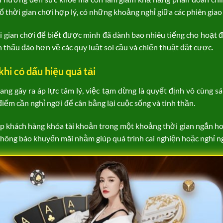
 thời gian chơi hợp lý, có những khoảng nghỉ giữa các phiên giao 
 gian chơi để biết được mình đã dành bao nhiêu tiếng cho hoạt 
 thấu đáo hơn về các quy luật soi cầu và chiến thuật đặt cược.
khi có dấu hiệu quá tải
g gây ra áp lực tâm lý, việc tạm dừng là quyết định vô cùng s
iểm cần nghỉ ngơi để cân bằng lại cuộc sống và tinh thần.
ép khách hàng khóa tài khoản trong một khoảng thời gian ngắn ho
thông báo khuyến mãi nhằm giúp quá trình cai nghiện hoặc nghỉ n