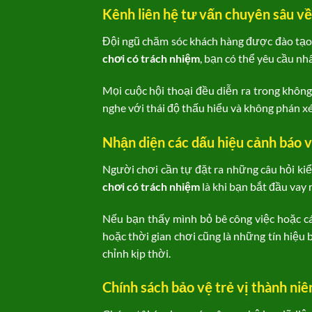
Kênh liên hệ tư vấn chuyên sâu về
Đội ngũ chăm sóc khách hàng được đào tạo 
chơi có trách nhiệm
, bạn có thể yêu cầu nh
Mọi cuộc hội thoại đều diễn ra trong không
nghe với thái độ thấu hiểu và không phán x
Nhận diện các dấu hiệu cảnh báo v
Người chơi cần tự đặt ra những câu hỏi kiể
chơi có trách nhiệm
là khi bạn bắt đầu vay 
Nếu bạn thấy mình bỏ bê công việc hoặc các 
hoặc thời gian chơi cũng là những tín hiệ
chỉnh kịp thời.
Chính sách bảo vệ trẻ vị thành niê