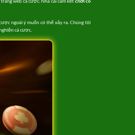
c trang web cá cược. Nhà cái cam kết
chơi có
cược ngoài ý muốn có thể xảy ra. Chúng tôi
 nghiện cá cược.