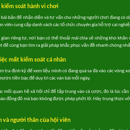
 kiểm soát hành vi chơi
bài bản để nhận diện và tư vấn cho những người chơi đang có dấ
ân viên cung cấp danh sách các tổ chức chuyên gia hỗ trợ cai nghiệ
 gian riêng tư, nơi bạn có thể thoải mái chia sẻ những khó khăn
ét để cùng bạn tìm ra giải pháp khắc phục vấn đề nhanh chóng nhấ
iệc mất kiểm soát cá nhân
m tra định kỳ để xem liệu mình có đang quá sa đà vào các vòng xo
mượn tiền bạc để duy trì các ván bài mỗi ngày.
mối quan hệ xã hội chỉ để tập trung vào cá cược, đó là lúc cần d
u báo động đỏ mà bạn không được phép phớt lờ. Hãy trung thực v
n và người thân của hội viên