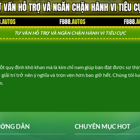
TƯ VẤN HỖ TRỢ VÀ NGĂN CHẶN HÀNH VI TIÊU CỰC
một quy định khô khan mà là kim chỉ nam giúp bạn đạt được sự th
 giải trí trở nên ý nghĩa và trọn vẹn hơn bao giờ hết. Chúng tôi
m.
ỚNG DẪN
CHUYÊN MỤC HOT