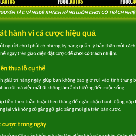
GUYÊN TẮC VÀNG ĐỂ KHÁCH HÀNG LUÔN CHƠI CÓ TRÁCH NHI
t hành vi cá cược hiệu quả
hỏi người chơi phải có những kỹ năng quản lý bản thân một cách k
chế ngay trên giao diện đặt cược để
chơi có trách nhiệm
.
iền thua lỗ cụ thể
h giải trí hàng ngày giúp bạn không bao giờ rơi vào tình trạng b
 nhàn rỗi mà việc mất đi không làm ảnh hưởng đến cuộc sống.
p tiền theo tuần hoặc theo tháng để ngăn chặn hành động nạp t
ng lại và không cố gắng gỡ gác bằng mọi giá trên bàn cược.
t cược trong ngày
h hưởng đến sức khỏe mà còn làm giảm khả năng phán đoán chính