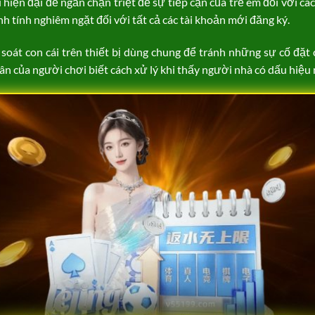
 hiện đại để ngăn chặn triệt để sự tiếp cận của trẻ em đối với cá
h tính nghiêm ngặt đối với tất cả các tài khoản mới đăng ký.
oát con cái trên thiết bị dùng chung để tránh những sự cố đặt 
n của người chơi biết cách xử lý khi thấy người nhà có dấu hiệu