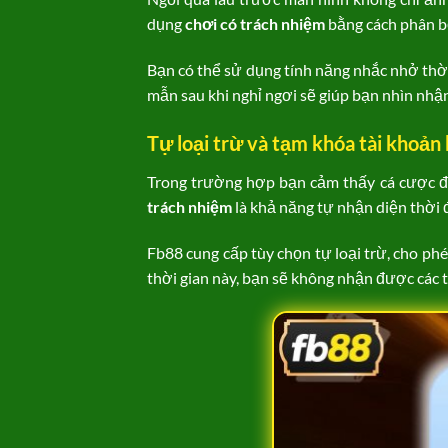
dụng
chơi có trách nhiệm
bằng cách phân bổ
Bạn có thể sử dụng tính năng nhắc nhở thời
mẫn sau khi nghỉ ngơi sẽ giúp bạn nhìn nhận
Tự loại trừ và tạm khóa tài khoản 
Trong trường hợp bạn cảm thấy cá cược đan
trách nhiệm
là khả năng tự nhận diện thời đ
Fb88 cung cấp tùy chọn tự loại trừ, cho ph
thời gian này, bạn sẽ không nhận được các 