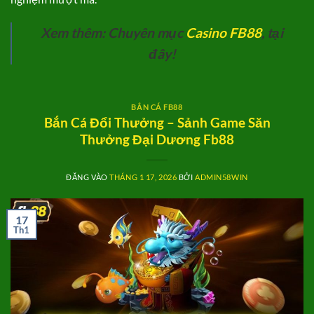
Xem thêm: Chuyên mục
Casino FB88
, tại
đây!
BẮN CÁ FB88
Bắn Cá Đổi Thưởng – Sảnh Game Săn
Thưởng Đại Dương Fb88
ĐĂNG VÀO
THÁNG 1 17, 2026
BỞI
ADMIN58WIN
17
Th1