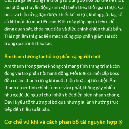
mô phỏng chuyển động sinh vật biển theo thời gian thực. Cá,
boss và hiệu ứng đạn được thiết kế mượt, không giật lag kể
cả khi mật độ mục tiêu cao. Điều này giúp người chơi dễ
dàng quan sát, khóa mục tiêu và điều chỉnh chiến thuật bắn.
Trải nghiệm thị giác liền mạch cũng góp phần giảm sai sót
trong quá trình thao tác.
Âm thanh tương tác hỗ trợ phản xạ người chơi
Âm thanh trong game không chỉ mang tính trang trí mà còn
đóng vai trò phản hồi hành động. Mỗi loại cá, mỗi cấp boss
đều có âm thanh riêng khi xuất hiện hoặc bị tiêu diệt. Âm
thanh được tinh chỉnh ở mức vừa phải, không gây nhiễu
nhưng đủ để người chơi nhận biết diễn biến nhanh chóng.
Đây là yếu tố thường bị bỏ qua nhưng lại ảnh hưởng trực
tiếp đến hiệu suất bắn.
Cơ chế vũ khí và cách phân bổ tài nguyên hợp lý