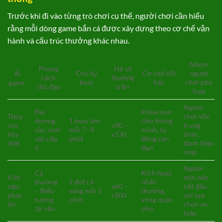
Trước khi đi vào từng trò chơi cụ thể, người chơi cần hiểu
rằng mỗi dòng game bắn cá được xây dựng theo cơ chế vận
hành và cấu trúc thưởng khác nhau.
Nhóm
Phong
Hệ số
Chu kỳ
Cơ chế nổi
người
Ải
cách
thưởng
boss
bật
chơi phù
game
chủ đạo
trần
hợp
Người
Đại
Khóa mục
Thủy
chơi vốn
dương
1 boss lớn
tiêu thông
vực
x90 –
trung
sâu, sinh
mỗi 7–9
minh, tự
hủy
x130
bình,
vật cấp
phút
động cân
diệt
đánh theo
S
đạn
nhịp
Người
Cá
Kích hoạt
Kim
mới nên
thưởng
2 đợt cá
nhân
ngư
x60 –
bắt đầu
– Biểu
vàng mỗi 5
thưởng,
phúc
x100
với lựa
tượng
phút
vòng quay
lộc
chọn an
tài vận
phụ
toàn