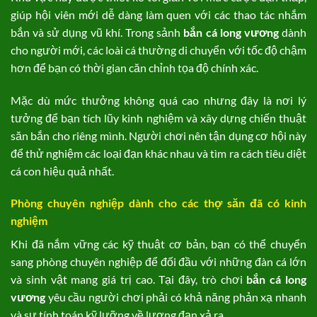
giúp hội viên mới dễ dàng làm quen với các thao tác nhắm
bắn và sử dụng vũ khí. Trong sảnh
bắn cá long vương
dành
cho người mới, các loài cá thường di chuyển với tốc độ chậm
hơn để bạn có thời gian căn chỉnh tọa độ chính xác.
Mặc dù mức thưởng không quá cao nhưng đây là nơi lý
tưởng để bạn tích lũy kinh nghiệm và xây dựng chiến thuật
săn bắn cho riêng mình. Người chơi nên tận dụng cơ hội này
để thử nghiệm các loại đạn khác nhau và tìm ra cách tiêu diệt
cá con hiệu quả nhất.
Phòng chuyên nghiệp dành cho các thợ săn đã có kinh
nghiệm
Khi đã nắm vững các kỹ thuật cơ bản, bạn có thể chuyển
sang phòng chuyên nghiệp để đối đầu với những đàn cá lớn
và sinh vật mang giá trị cao. Tại đây, trò chơi
bắn cá long
vương
yêu cầu người chơi phải có khả năng phản xạ nhanh
và sự tính toán kỹ lưỡng về lượng đạn xả ra.