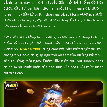
Sảnh game này ghi điểm tuyệt đối nhờ hệ thống đồ họa
được đầu tư bài bản, tạo nên một không gian đại dương
lung linh và đầy kỳ bí. Khi tham gia
bắn cá long vương
, người
chơi sẽ bị choáng ngợp bởi sự đa dạng của hàng trăm loài cá
với màu sắc và kích cỡ khác nhau.
Cơ chế trả thưởng linh hoạt giúp hội viên dễ dàng tích lũy
điểm số và chuyển đổi thành tiền mặt chỉ sau vài ván đấu
kịch tính.
Nhà cái fb88
cũng cam kết bảo mật tuyệt đối mọi
thông tin giao dịch, giúp ngư thủ an tâm tận hưởng niềm vui
săn thưởng mỗi ngày. Điểm đặc biệt thu hút khách hàng
chính là sự xuất hiện của các sinh vật boss với mức nhân
thưởng cao.