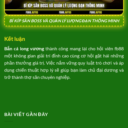
BÍ KÍP SĂN BOSS VÀ QUẢN LÝ LƯỢNG ĐẠN THÔNG MINH
Kết luận
Bắn cá long vương
thành công mang lại cho hội viên fb88
một không gian giải trí đỉnh cao cùng cơ hội gặt hái những
phần thưởng giá trị. Việc nắm vững quy luật trò chơi và áp
dụng chiến thuật hợp lý sẽ giúp bạn làm chủ đại dương và
trở thành thợ săn chuyên nghiệp.
BÀI VIẾT GẦN ĐÂY