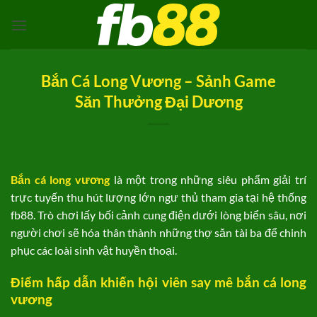
Bỏ
qua
nội
dung
Bắn Cá Long Vương – Sảnh Game
Săn Thưởng Đại Dương
Bắn cá long vương
là một trong những siêu phẩm giải trí
trực tuyến thu hút lượng lớn ngư thủ tham gia tại hệ thống
fb88. Trò chơi lấy bối cảnh cung điện dưới lòng biển sâu, nơi
người chơi sẽ hóa thân thành những thợ săn tài ba để chinh
phục các loài sinh vật huyền thoại.
Điểm hấp dẫn khiến hội viên say mê bắn cá long
vương