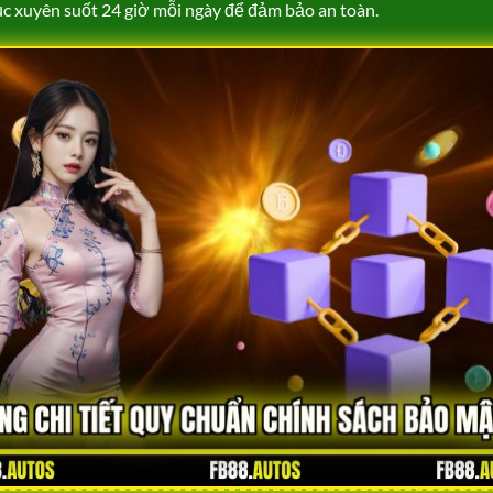
ục xuyên suốt 24 giờ mỗi ngày để đảm bảo an toàn.