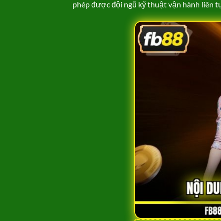
phép được đội ngũ kỹ thuật vận hành liên t