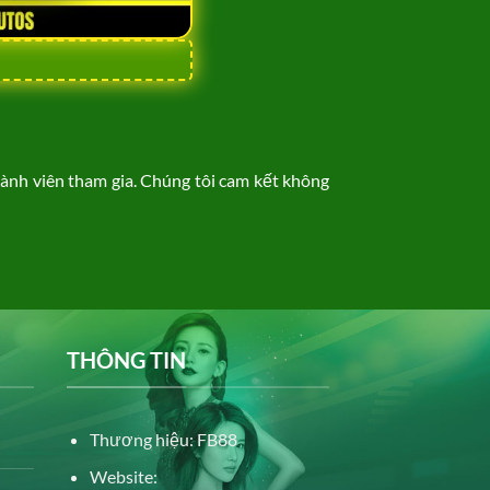
hành viên tham gia. Chúng tôi cam kết không
THÔNG TIN
Thương hiệu: FB88
Website: