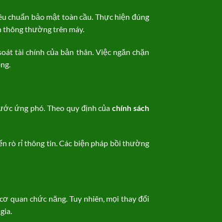
iêu chuẩn bảo mật toàn cầu. Thực hiện đúng
n thông thường trên máy.
át tài chính của bản thân. Việc ngăn chặn
ộng.
 bước ứng phó. Theo quy định của
chính sách
ến rò rỉ thông tin. Các biện pháp bồi thường
 cơ quan chức năng. Tuy nhiên, mọi thay đổi
gia.