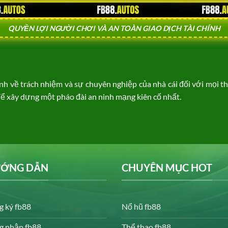
QUYỀN LỢI NGƯỜI CHƠI VÀ AN TOÀN GIAO DỊCH TÀI CHÍNH
ịnh về trách nhiệm và sự chuyên nghiệp của nhà cái đối với mọi t
ể xây dựng một pháo đài an ninh mạng kiên cố nhất.
ỚNG DẪN
CHUYÊN MỤC HOT
 ký fb88
Nổ hũ fb88
g nhập fb88
Thể thao fb88