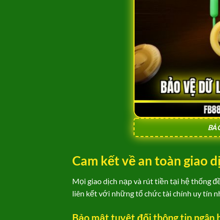
BẢ
Cam kết về an toàn giao dị
Mọi giao dịch nạp và rút tiền tại hệ thống 
liên kết với những tổ chức tài chính uy tí
Bảo mật tuyệt đối thông tin ngân h