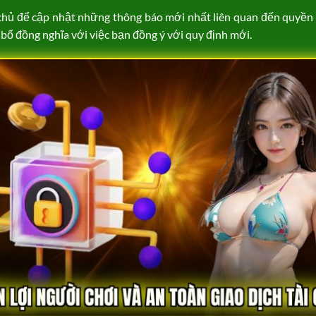
hủ để cập nhật những thông báo mới nhất liên quan đến quyền ri
 bố đồng nghĩa với việc bạn đồng ý với quy định mới.