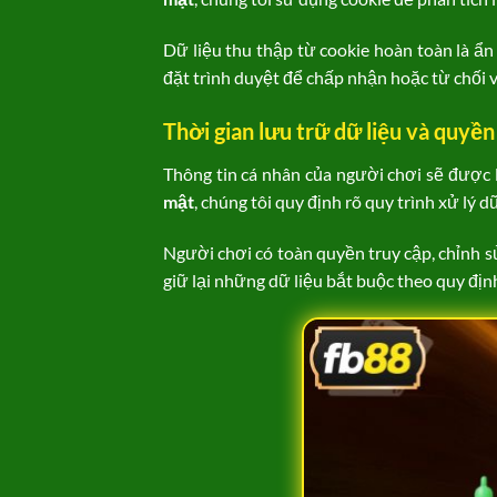
Dữ liệu thu thập từ cookie hoàn toàn là ẩ
đặt trình duyệt để chấp nhận hoặc từ chối 
Thời gian lưu trữ dữ liệu và quyền
Thông tin cá nhân của người chơi sẽ được l
mật
, chúng tôi quy định rõ quy trình xử lý 
Người chơi có toàn quyền truy cập, chỉnh s
giữ lại những dữ liệu bắt buộc theo quy địn