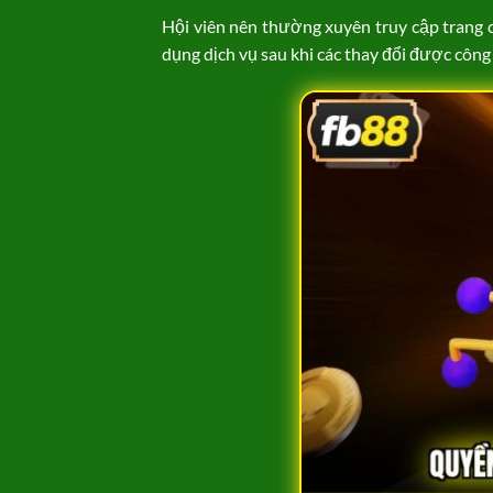
Hội viên nên thường xuyên truy cập trang c
dụng dịch vụ sau khi các thay đổi được công