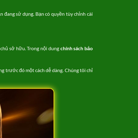
n đang sử dụng. Bạn có quyền tùy chỉnh cài
a chủ sở hữu. Trong nội dung
chính sách bảo
ng trước đó một cách dễ dàng. Chúng tôi chỉ