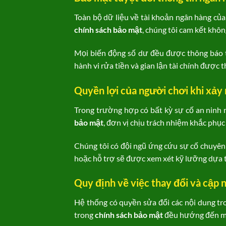
Toàn bộ dữ liệu về tài khoản ngân hàng củ
chính sách bảo mật
, chúng tôi cam kết khô
Mọi biến động số dư đều được thông báo t
hành vi rửa tiền và gian lận tài chính được
Quyền lợi của người chơi khi xảy r
Trong trường hợp có bất kỳ sự cố an ninh 
bảo mật
, đơn vị chịu trách nhiệm khắc phục
Chúng tôi có đội ngũ ứng cứu sự cố chuyên n
hoặc hỗ trợ sẽ được xem xét kỹ lưỡng dựa t
Quy định về việc thay đổi và cập 
Hệ thống có quyền sửa đổi các nội dung tro
trong
chính sách bảo mật
đều hướng đến mục