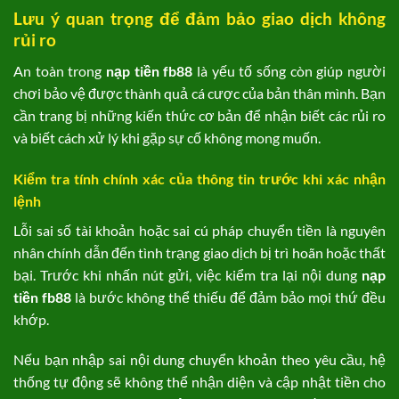
Lưu ý quan trọng để đảm bảo giao dịch không
rủi ro
An toàn trong
nạp tiền fb88
là yếu tố sống còn giúp người
chơi bảo vệ được thành quả cá cược của bản thân mình. Bạn
cần trang bị những kiến thức cơ bản để nhận biết các rủi ro
và biết cách xử lý khi gặp sự cố không mong muốn.
Kiểm tra tính chính xác của thông tin trước khi xác nhận
lệnh
Lỗi sai số tài khoản hoặc sai cú pháp chuyển tiền là nguyên
nhân chính dẫn đến tình trạng giao dịch bị trì hoãn hoặc thất
bại. Trước khi nhấn nút gửi, việc kiểm tra lại nội dung
nạp
tiền fb88
là bước không thể thiếu để đảm bảo mọi thứ đều
khớp.
Nếu bạn nhập sai nội dung chuyển khoản theo yêu cầu, hệ
thống tự động sẽ không thể nhận diện và cập nhật tiền cho