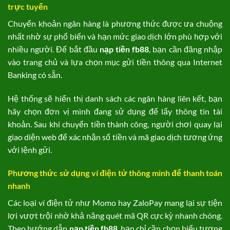
trực tuyến
Chuyển khoản ngân hàng là phương thức được ưa chuộng
nhất nhờ sự phổ biến và hạn mức giao dịch lớn phù hợp với
nhiều người. Để bắt đầu
nạp tiền fb88
, bạn cần đăng nhập
vào trang chủ và lựa chọn mục gửi tiền thông qua Internet
Banking có sẵn.
Hệ thống sẽ hiển thị danh sách các ngân hàng liên kết, bạn
hãy chọn đơn vị mình đang sử dụng để lấy thông tin tài
khoản. Sau khi chuyển tiền thành công, người chơi quay lại
giao diện web để xác nhận số tiền và mã giao dịch tương ứng
với lệnh gửi.
Phương thức sử dụng ví điện tử thông minh để thanh toán
nhanh
Các loại ví điện tử như Momo hay ZaloPay mang lại sự tiện
lợi vượt trội nhờ khả năng quét mã QR cực kỳ nhanh chóng.
Theo hướng dẫn
nạp tiền fb88
, bạn chỉ cần chọn biểu tượng