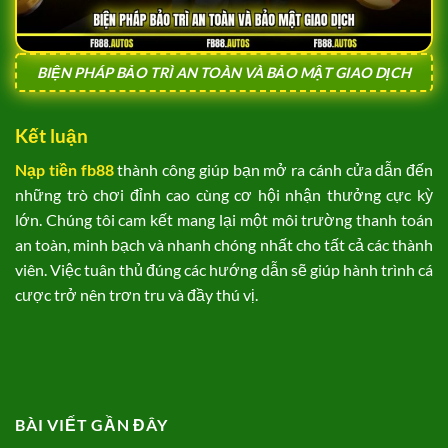
BIỆN PHÁP BẢO TRÌ AN TOÀN VÀ BẢO MẬT GIAO DỊCH
Kết luận
Nạp tiền fb88
thành công giúp bạn mở ra cánh cửa dẫn đến
những trò chơi đỉnh cao cùng cơ hội nhận thưởng cực kỳ
lớn. Chúng tôi cam kết mang lại một môi trường thanh toán
an toàn, minh bạch và nhanh chóng nhất cho tất cả các thành
viên. Việc tuân thủ đúng các hướng dẫn sẽ giúp hành trình cá
cược trở nên trơn tru và đầy thú vị.
BÀI VIẾT GẦN ĐÂY