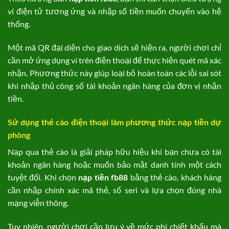
ví điện tử tương ứng và nhập số tiền muốn chuyển vào hệ
thống.
Một mã QR đại diện cho giao dịch sẽ hiện ra, người chơi chỉ
cần mở ứng dụng ví trên điện thoại để thực hiện quét mã xác
nhận. Phương thức này giúp loại bỏ hoàn toàn các lỗi sai sót
khi nhập thủ công số tài khoản ngân hàng của đơn vị nhận
tiền.
Sử dụng thẻ cào điện thoại làm phương thức nạp tiền dự
phòng
Nạp qua thẻ cào là giải pháp hữu hiệu khi bạn chưa có tài
khoản ngân hàng hoặc muốn bảo mật danh tính một cách
tuyệt đối. Khi chọn
nạp tiền fb88
bằng thẻ cào, khách hàng
cần nhập chính xác mã thẻ, số seri và lựa chọn đúng nhà
mạng viễn thông.
Tuy nhiên, người chơi cần lưu ý về mức phí chiết khấu mà