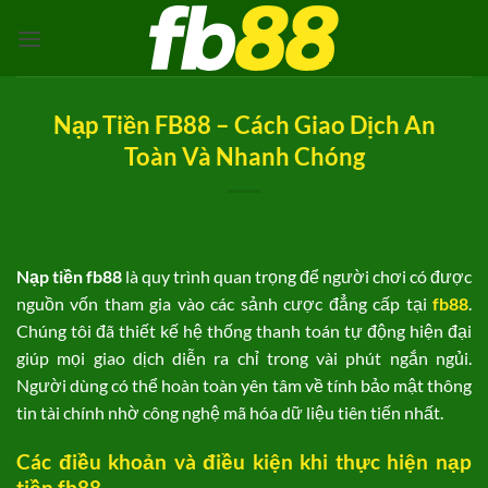
Bỏ
qua
nội
dung
Nạp Tiền FB88 – Cách Giao Dịch An
Toàn Và Nhanh Chóng
Nạp tiền fb88
là quy trình quan trọng để người chơi có được
nguồn vốn tham gia vào các sảnh cược đẳng cấp tại
fb88
.
Chúng tôi đã thiết kế hệ thống thanh toán tự động hiện đại
giúp mọi giao dịch diễn ra chỉ trong vài phút ngắn ngủi.
Người dùng có thể hoàn toàn yên tâm về tính bảo mật thông
tin tài chính nhờ công nghệ mã hóa dữ liệu tiên tiến nhất.
Các điều khoản và điều kiện khi thực hiện nạp
tiền fb88