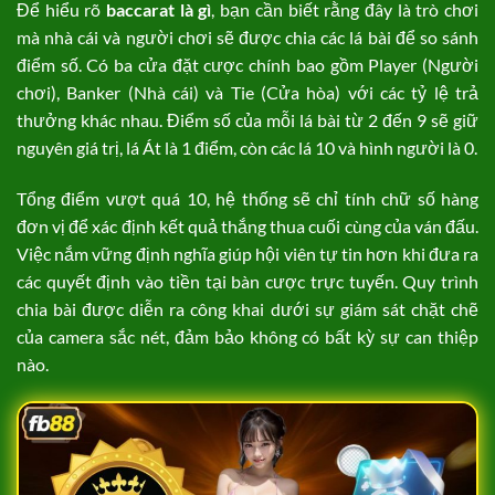
Để hiểu rõ
baccarat là gì
, bạn cần biết rằng đây là trò chơi
mà nhà cái và người chơi sẽ được chia các lá bài để so sánh
điểm số. Có ba cửa đặt cược chính bao gồm Player (Người
chơi), Banker (Nhà cái) và Tie (Cửa hòa) với các tỷ lệ trả
thưởng khác nhau. Điểm số của mỗi lá bài từ 2 đến 9 sẽ giữ
nguyên giá trị, lá Át là 1 điểm, còn các lá 10 và hình người là 0.
Tổng điểm vượt quá 10, hệ thống sẽ chỉ tính chữ số hàng
đơn vị để xác định kết quả thắng thua cuối cùng của ván đấu.
Việc nắm vững định nghĩa giúp hội viên tự tin hơn khi đưa ra
các quyết định vào tiền tại bàn cược trực tuyến. Quy trình
chia bài được diễn ra công khai dưới sự giám sát chặt chẽ
của camera sắc nét, đảm bảo không có bất kỳ sự can thiệp
nào.