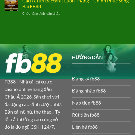
Cách Chơi Baccarat Luôn Thắng – Chinh Phục Sòng
Cao
Campuchia
Kê
Bài FB88
–
Chiến
ở
Chức năng bình luận bị tắt
Đỉnh
Đỉnh
Cách
Cao
Cao
Chơi
Kê
Tại
Baccarat
Chiến
Fb88
Luôn
Tại
Thắng
Đấu
–
Trường
Chinh
Thomo
Phục
HƯỚNG DẪN
Sòng
Bài
FB88
Đăng ký fb88
FB88 - Nhà cái cá cược
casino online hàng đầu
Đăng nhập fb88
Châu Á 2026. Sân chơi với
Nạp tiền fb88
đa dạng các sảnh cược như:
Bắn cá, nổ hũ, thể thao... Tỷ
Rút tiền fb88
lệ trả thưởng cao cùng với
đó là độ ngũ CSKH 24/7.
Liên hệ fb88