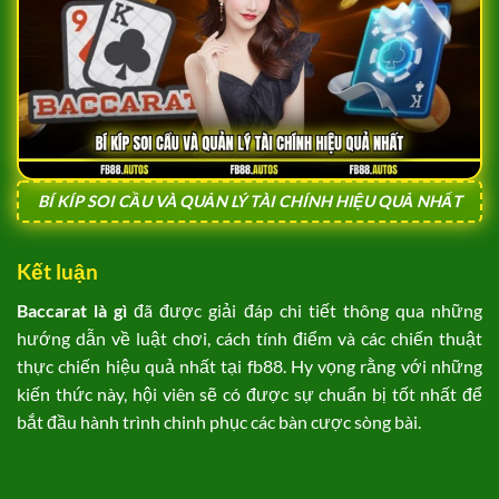
BÍ KÍP SOI CẦU VÀ QUẢN LÝ TÀI CHÍNH HIỆU QUẢ NHẤT
Kết luận
Baccarat là gì
đã được giải đáp chi tiết thông qua những
hướng dẫn về luật chơi, cách tính điểm và các chiến thuật
thực chiến hiệu quả nhất tại fb88. Hy vọng rằng với những
kiến thức này, hội viên sẽ có được sự chuẩn bị tốt nhất để
bắt đầu hành trình chinh phục các bàn cược sòng bài.