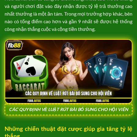
và người chơi đặt vào đây nhận được tỷ lệ trả thưởng cao
nhất thường là một ăn tám. Trong mọi trường hợp khác, bên
nào có tổng điểm cao hơn và gần 9 nhất sẽ được hệ thống
công nhận thắng cuộc và cộng tiền thưởng.
CÁC QUY ĐỊNH VỀ LUẬT RÚT BÀI BỔ SUNG CHO HỘI VIÊN
Những chiến thuật đặt cược giúp gia tăng tỷ lệ
thắng